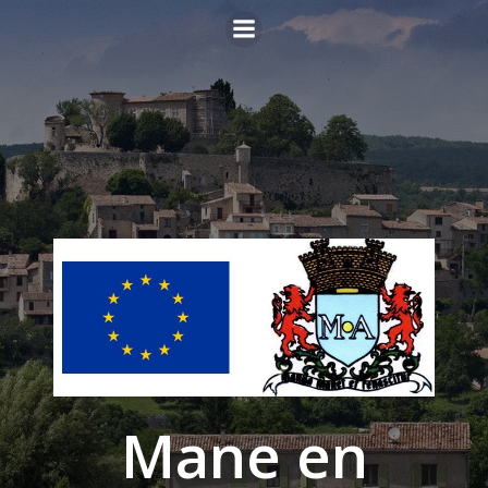
Aller
au
contenu
Mane en