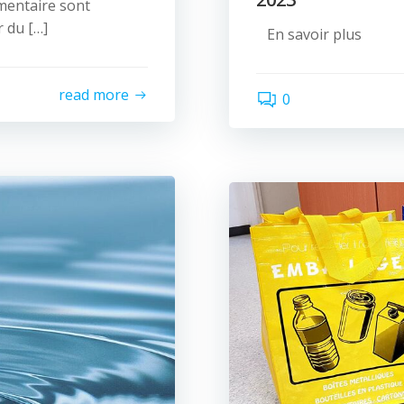
émentaire sont
r du […]
En savoir plus
read more
0