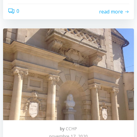
0
read more
by
CCHP
novembre 17, 2020